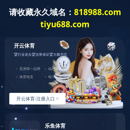
产品中心
查看其他分类
随时考
产品型号
NO.TY8019
产品尺寸(mm)
软件系统