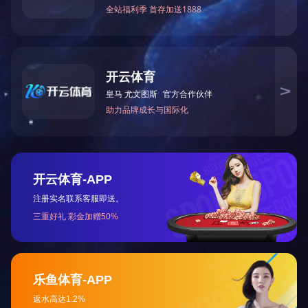
For international business:
info@tellyes.com
天堰微信
天堰微博
星空平台 版权所有
津ICP备14006255号-1
九游·体育(jiuyou.com)官方网站
|
乐动在线
|
米兰·官方站官网
|
开云官方网页版
|
九游j9
官网入口(中国)官方网站
|
九游·官方网站
|
米兰体育网页版
|
MK官方端网站登录入口
|
米兰app入口站官网
|